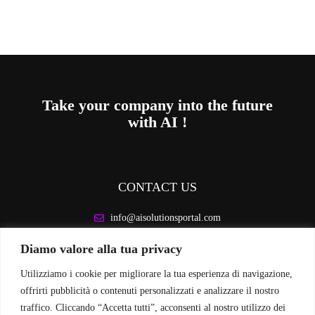
Take your company into the future
with AI !
CONTACT US
info@aisolutionsportal.com
Diamo valore alla tua privacy
LEGAL INFORMATION
Utilizziamo i cookie per migliorare la tua esperienza di navigazione,
Privacy Policy
offrirti pubblicità o contenuti personalizzati e analizzare il nostro
Cookie Policy
traffico. Cliccando “Accetta tutti”, acconsenti al nostro utilizzo dei