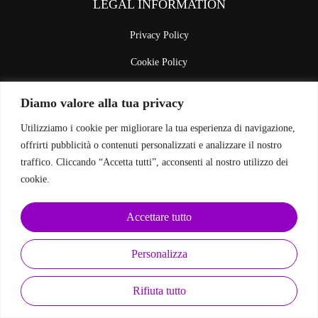
LEGAL INFORMATION
Privacy Policy
Cookie Policy
Diamo valore alla tua privacy
FOLLOW US ON SOCIAL MEDIA
Utilizziamo i cookie per migliorare la tua esperienza di navigazione,
offrirti pubblicità o contenuti personalizzati e analizzare il nostro
traffico. Cliccando “Accetta tutti”, acconsenti al nostro utilizzo dei
cookie.
EasyWeb
Copyright
©
2025 Aisolutionsportal – Powered by
Accettare tutto
Personalizza
Rifiuta tutto