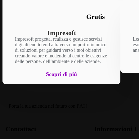
Gratis
Impresoft
Impresoft progetta, realizza e gestisce servizi
Lea
digitali end to end attraverso un portfolio unico
eso
di soluzioni per guidarti verso i tuoi obiettivi
ana
creando valore e mettendo al centro le esigenze
delle persone, dell’ambiente e delle aziende.
Scopri di più
Porta la tua azienda nel futuro con l’AI !
Contattaci
Informazioni L