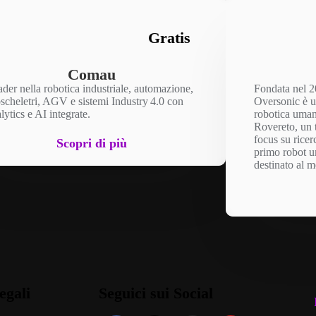
Gratis
Comau
der nella robotica industriale, automazione,
Fondata nel 2
scheletri, AGV e sistemi Industry 4.0 con
Oversonic è un
lytics e AI integrate.
robotica uman
Rovereto, un 
focus su ricer
Scopri di più
primo robot u
destinato al m
egali
Seguici sui Social