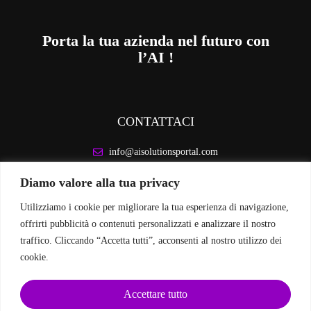
Porta la tua azienda nel futuro con
l’AI !
CONTATTACI
info@aisolutionsportal.com
Diamo valore alla tua privacy
INFORMAZIONI LEGALI
Utilizziamo i cookie per migliorare la tua esperienza di navigazione,
Privacy Policy
offrirti pubblicità o contenuti personalizzati e analizzare il nostro
Cookie Policy
traffico. Cliccando “Accetta tutti”, acconsenti al nostro utilizzo dei
cookie.
SEGUICI SUI SOCIAL
Accettare tutto