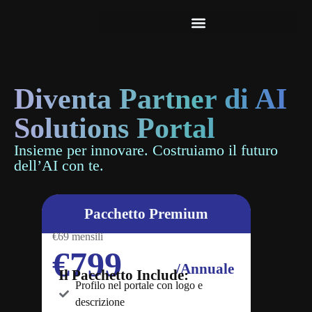
premiumB
Diventa Partner di AI
Solutions Portal
Insieme per innovare. Costruiamo il futuro
dell’AI con te.
Pacchetto Premium
€69 mensili
€799
/Annuale
Il Pacchetto Include:
Profilo nel portale con logo e
descrizione