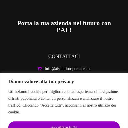
Porta la tua azienda nel futuro con
l’AI !
CONTATTACI
info@aisolutionsportal.com
Diamo valore alla tua privacy
INFORMAZIONI LEGALI
Utilizziamo i cookie per migliorare la tua esperienza di navigazione,
Privacy Policy
offrirti pubblicità o contenuti personalizzati e analizzare il nostro
Cookie Policy
traffico. Cliccando “Accetta tutti”, acconsenti al nostro utilizzo dei
cookie.
SEGUICI SUI SOCIAL
Accettare tutto