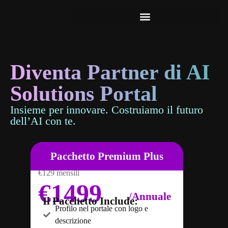
premium-plusB
Diventa Partner di AI
Solutions Portal
Insieme per innovare. Costruiamo il futuro
dell’AI con te.
Pacchetto Premium Plus
€129 mensili
€1499
/Annuale
Il Pacchetto Include:
Profilo nel portale con logo e
descrizione