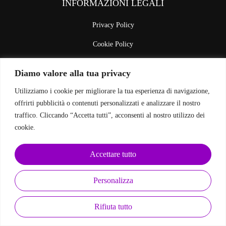
INFORMAZIONI LEGALI
Privacy Policy
Cookie Policy
Diamo valore alla tua privacy
SEGUICI SUI SOCIAL
Utilizziamo i cookie per migliorare la tua esperienza di navigazione,
offrirti pubblicità o contenuti personalizzati e analizzare il nostro
traffico. Cliccando “Accetta tutti”, acconsenti al nostro utilizzo dei
cookie.
EasyWeb
Copyright
©
2025 Aisolutionsportal – Powered by
Accettare tutto
Personalizza
Rifiuta tutto