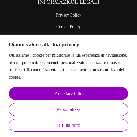
INFORMAZIONI LEGALI
Privacy Policy
Cookie Policy
Diamo valore alla tua privacy
SEGUICI SUI SOCIAL
Utilizziamo i cookie per migliorare la tua esperienza di navigazione,
offrirti pubblicità o contenuti personalizzati e analizzare il nostro
traffico. Cliccando “Accetta tutti”, acconsenti al nostro utilizzo dei
cookie.
EasyWeb
Copyright
©
2025 Aisolutionsportal – Powered by
Accettare tutto
Personalizza
Rifiuta tutto