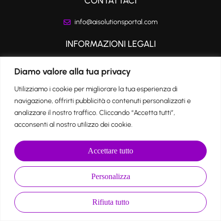
CONTATTACI
info@aisolutionsportal.com
INFORMAZIONI LEGALI
Privacy Policy
Diamo valore alla tua privacy
Cookie Policy
Utilizziamo i cookie per migliorare la tua esperienza di
navigazione, offrirti pubblicità o contenuti personalizzati e
analizzare il nostro traffico. Cliccando “Accetta tutti”,
SEGUICI SUI SOCIAL
acconsenti al nostro utilizzo dei cookie.
Accettare tutto
Personalizza
EasyWeb
Copyright
©
2025 Aisolutionsportal – Powered by
Rifiuta tutto